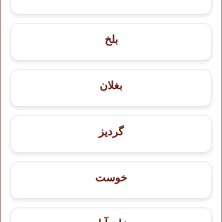
بلخ
بغلان
گردیز
خوست