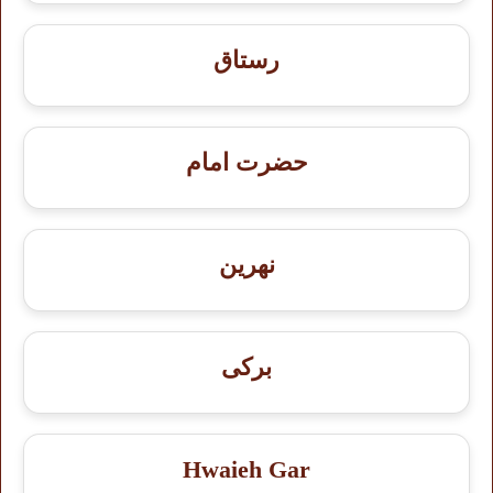
رستاق
حضرت امام
نهرین
برکی
Hwaieh Gar