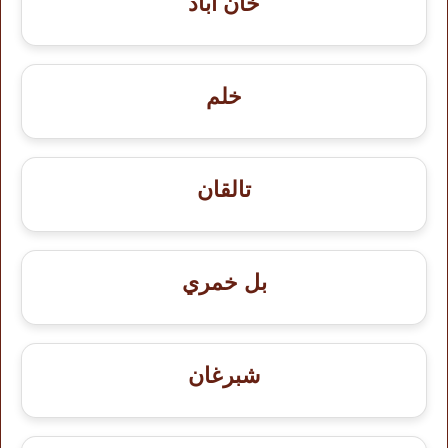
خان آباد
خلم
تالقان
بل خمري
شبرغان