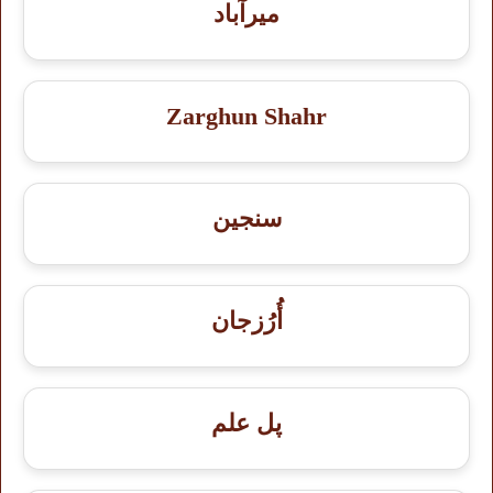
میرآباد
Zarghun Shahr
سنجين
أُرُزجان
پل علم