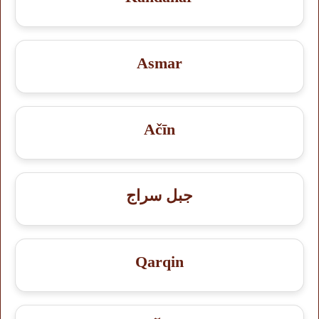
Asmar
Ačīn
جبل سراج
Qarqin