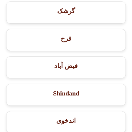
گرشک
فرح
فیض آباد
Shindand
اندخوى