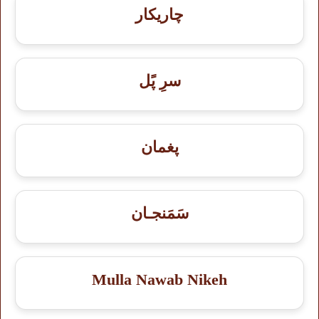
چاریکار
سرِ پًل
پغمان
سَمَنجـان
Mulla Nawab Nikeh