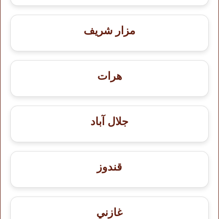
مزار شريف
هرات
جلال آباد
قندوز
غازني