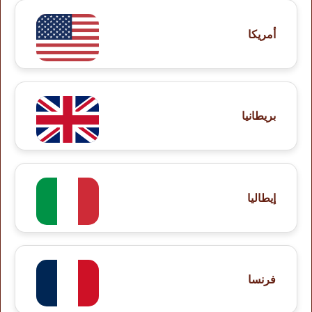
أمريكا
بريطانيا
إيطاليا
فرنسا