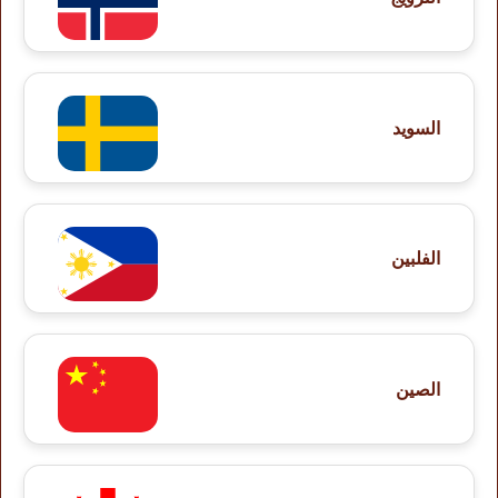
السويد
الفلبين
الصين