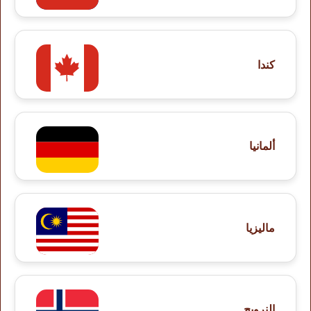
كندا
ألمانيا
ماليزيا
النرويج