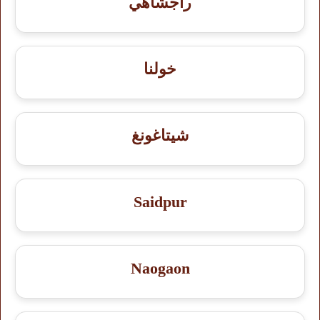
راجشاهي
خولنا
شيتاغونغ
Saidpur
Naogaon