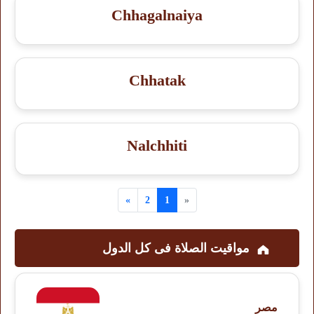
Chhagalnaiya
Chhatak
Nalchhiti
»
2
1
«
مواقيت الصلاة فى کل الدول
مصر