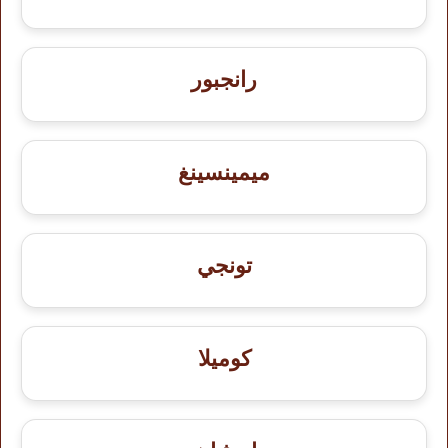
رانجبور
ميمينسينغ
تونجي
كوميلا