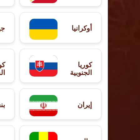
أوكرانيا
جي
كوريا
كو
الجنوبية
ال
إيران
بن