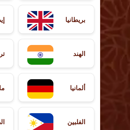
بريطانيا
إي
الهند
تر
ألمانيا
ما
الفلبين
ال