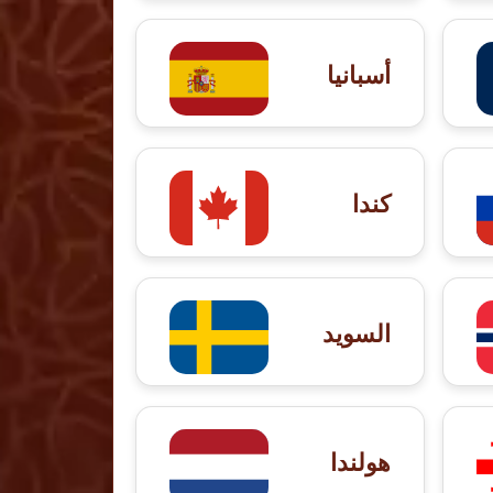
أسبانيا
كندا
السويد
هولندا