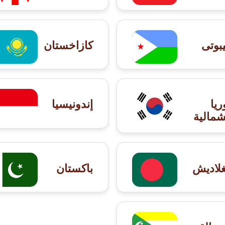
بوتى
كازاخستان
ريا
إندونيسيا
شمالية
غلاديش
باكستان