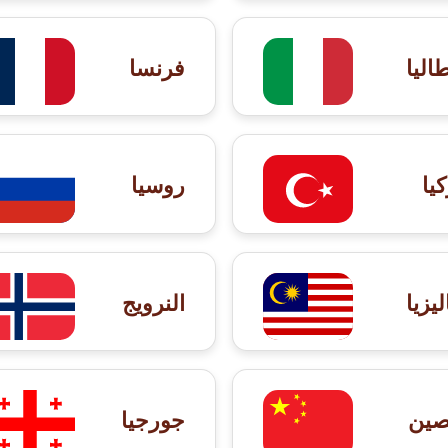
طاليا
فرنسا
كيا
روسيا
ليزيا
النرويج
صين
جورجيا