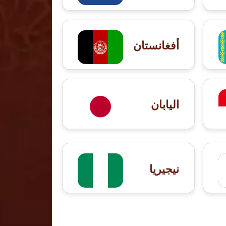
أفغانستان
اليابان
نيجيريا