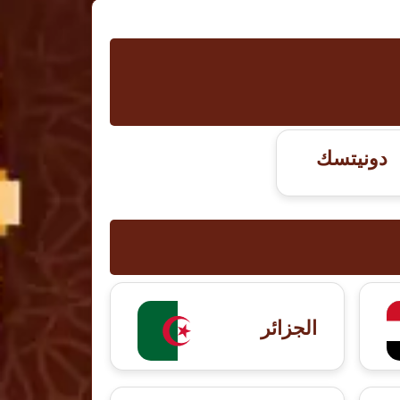
دونيتسك
الجزائر