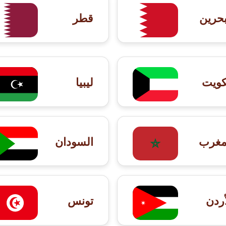
بحرين
قطر
كويت
ليبيا
مغرب
السودان
أردن
تونس