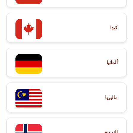
كندا
ألمانيا
ماليزيا
النرويج