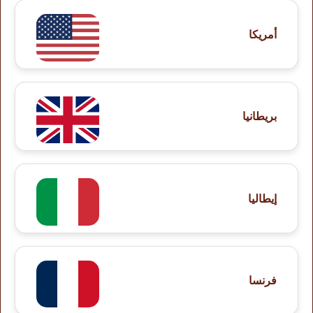
أمريكا
بريطانيا
إيطاليا
فرنسا