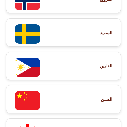
السويد
الفلبين
الصين