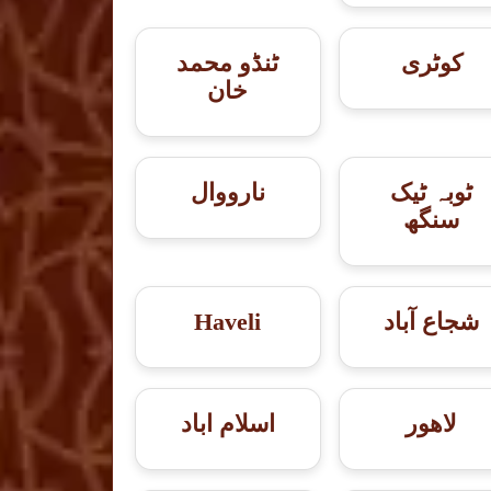
کوٹری
ٹنڈو محمد
خان
ٹوبہ ٹیک
نارووال
سنگھ
شجاع آباد
Haveli
لاهور
اسلام اباد