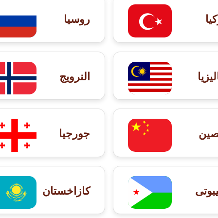
كيا
روسيا
ليزيا
النرويج
صين
جورجيا
بوتى
كازاخستان