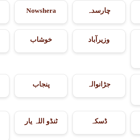
چارسدہ
Nowshera
وزیرآباد
خوشاب
جڑانوالہ
پنجاب
ڈسکہ
ٹنڈو اللہ یار