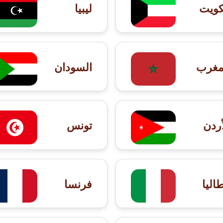
كويت
ليبيا
مغرب
السودان
أردن
تونس
طاليا
فرنسا