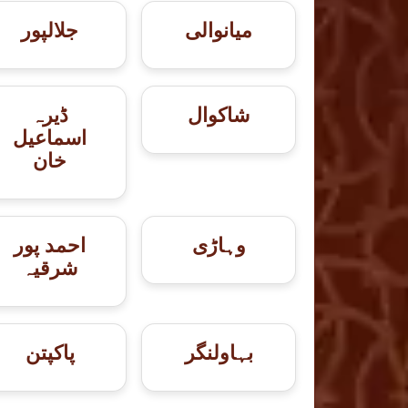
میانوالی
جلالپور
شاكوال
ڈیرہ
اسماعیل
خان
وہاڑی
احمد پور
شرقیہ
بہاولنگر
پاکپتن