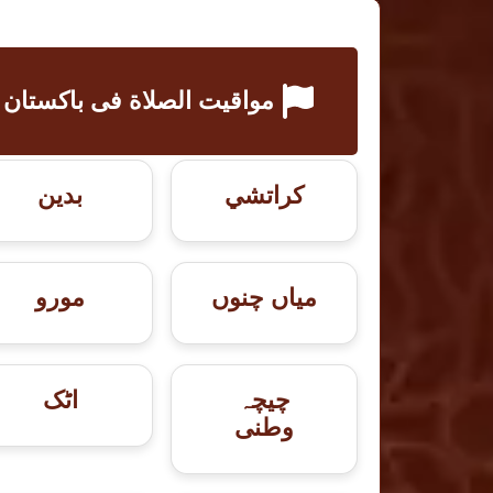
مواقيت الصلاة فى باكستان
كراتشي
بدین
میاں چنوں
مورو
چیچہ
اٹک
وطنی