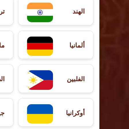
الهند
تر
ألمانيا
ما
الفلبين
ال
أوكرانيا
جي