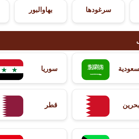
سرغودها
بهاوالبور
سعودية
سوريا
بحرين
قطر