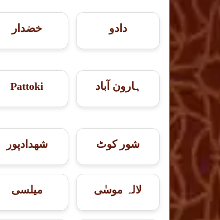
دادو
خضدار
ہارون آباد
Pattoki
شور کوٹ
شهدادپور
لالہ موسٰی
میلسی