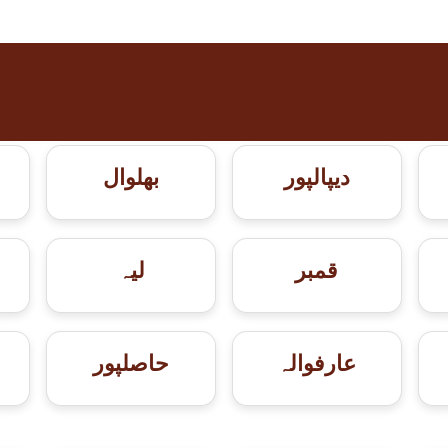
دیپالپور
بھلوال
قمبر
لیہ
عارفوالہ
حاصلپور