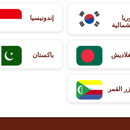
ريا
إندونيسيا
شمالية
غلاديش
باكستان
ر القمر