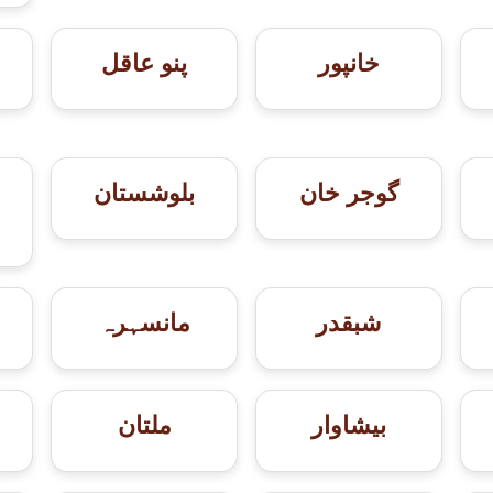
خانپور
پنو عاقل
گوجر خان
بلوشستان
شبقدر
مانسہرہ
بيشاوار
ملتان