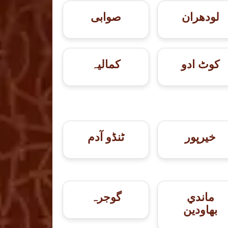
لودھران
صوابی
کوٹ ادو
کمالیہ
خيرپور
ٹنڈو آدم
ماندي
گوجرہ
بهاودين