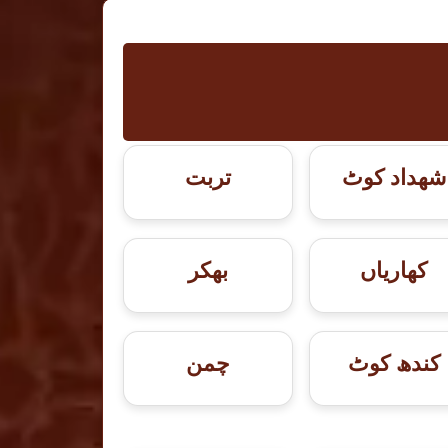
شهداد کوٹ
تربت
کھاریاں
بھکر
کندھ کوٹ
چمن