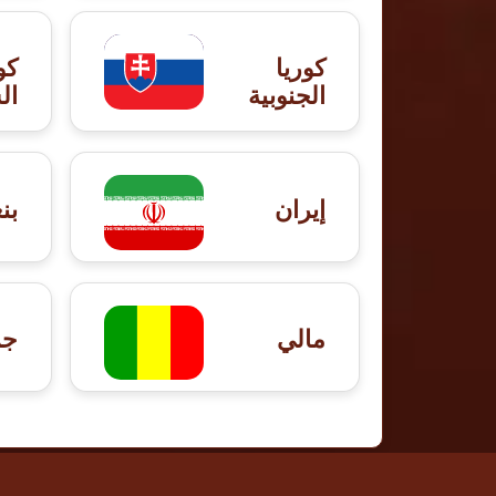
كوريا
كو
الجنوبية
ال
إيران
بن
مالي
جز